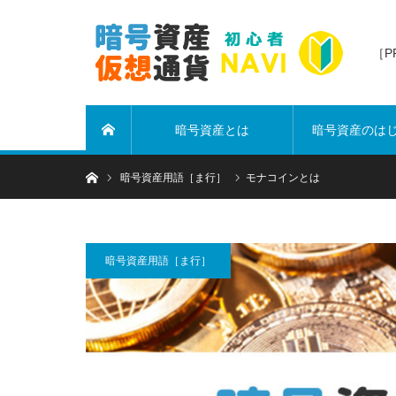
［
暗号資産とは
暗号資産のは
ホーム
ホーム
暗号資産用語［ま行］
モナコインとは
暗号資産用語［ま行］