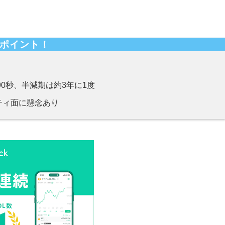
ポイント！
）
90秒、半減期は約3年に1度
ティ面に懸念あり