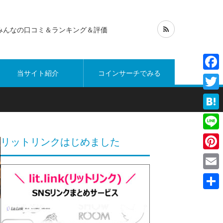
みんなの口コミ＆ランキング＆評価
当サイト紹介
コインサーチでみる
Face
Twitt
Hate
Line
リットリンクはじめました
Pinte
Emai
共
有