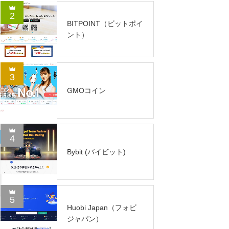
2
BITPOINT（ビットポイ
ント）
3
GMOコイン
4
Bybit (バイビット)
5
Huobi Japan（フォビ
ジャパン）