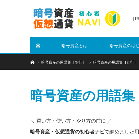
［
暗号資産とは
暗号資産のは
ホーム
ホーム
暗号資産の用語集［あ行］
暗号資産の用語集［た行］
暗号資産の用語集
＼ 買い方・使い方・やり方の前に ／
暗号資産・仮想通貨の初心者ナビ
で纏めました