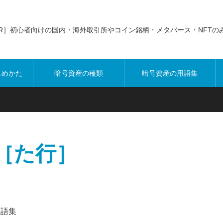
PR］初心者向けの国内・海外取引所やコイン銘柄・メタバース・NFTの
じめかた
暗号資産の種類
暗号資産の用語集
［た行］
用語集