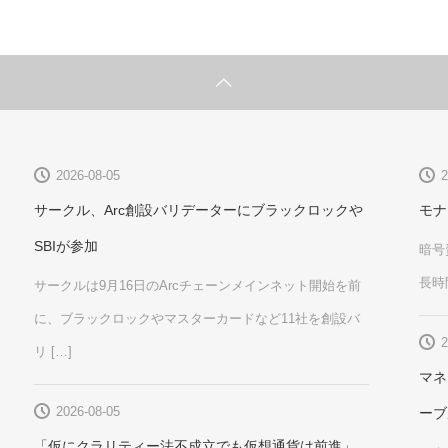
2026-08-05
2
サークル、Arc創設バリデーターにブラックロックや
モナ
SBIが参加
暗号
長時
サークルは9月16日のArcチェーンメインネット開始を前
に、ブラックロックやマスターカードなど11社を創設バ
2
リ […]
マネ
2026-08-05
ーブ
「仮にクラリティー法不成立でも仮想通貨は前進」