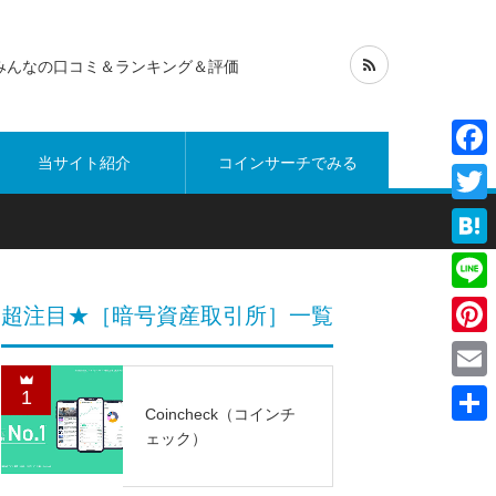
みんなの口コミ＆ランキング＆評価
当サイト紹介
コインサーチでみる
Face
Twitt
Hate
Line
超注目★［暗号資産取引所］一覧
Pinte
Emai
1
Coincheck（コインチ
共
ェック）
有