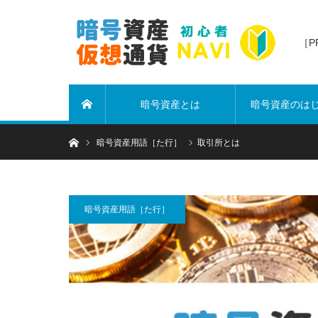
［
暗号資産とは
暗号資産のは
ホーム
ホーム
暗号資産用語［た行］
取引所とは
暗号資産用語［た行］