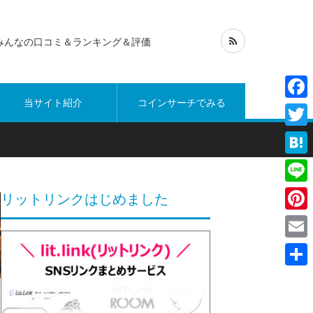
みんなの口コミ＆ランキング＆評価
当サイト紹介
コインサーチでみる
Face
Twitt
Hate
Line
リットリンクはじめました
Pinte
Emai
共
有