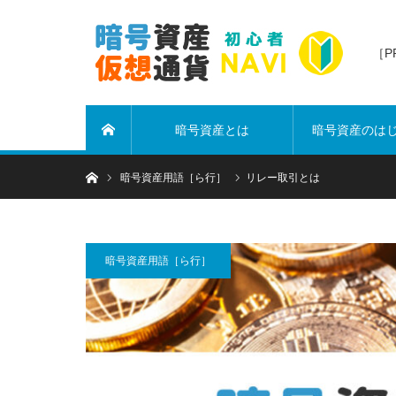
［
暗号資産とは
暗号資産のは
ホーム
ホーム
暗号資産用語［ら行］
リレー取引とは
暗号資産用語［ら行］