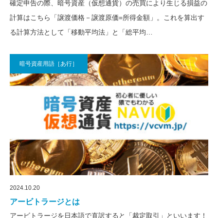
確定申告の際、暗号資産（仮想通貨）の売買により生じる損益の
計算はこちら「譲渡価格－譲渡原価=所得金額」。これを算出す
る計算方法として「移動平均法」と「総平均…
暗号資産用語［あ行］
2024.10.20
アービトラージとは
アービトラージを日本語で直訳すると「裁定取引」といいます！