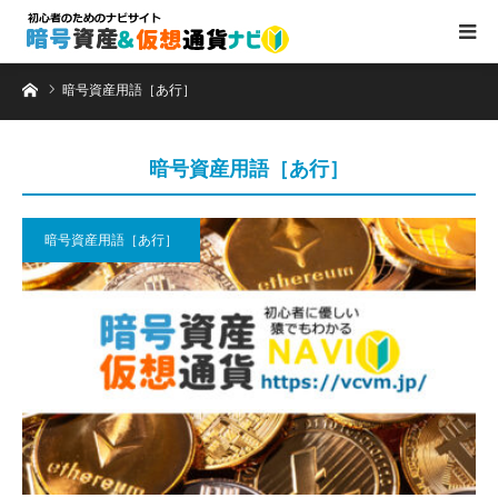
ホーム
暗号資産用語［あ行］
暗号資産用語［あ行］
暗号資産用語［あ行］