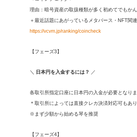
理由：暗号資産の取扱種類が多く初めてでもか
＋最近話題にあがっているメタバース・NFT関
https://vcvm.jp/ranking/coincheck
【フェーズ3】
＼
日本円を入金するには？
／
各取引所指定口座に日本円の入金が必要となり
＊取引所によっては直接クレカ決済対応可もあ
※まず少額から始める琴を推奨
【フェーズ4】