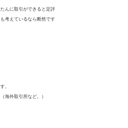
んたんに取引ができると定評
連も考えているなら断然です
ます。
り（海外取引所など。）