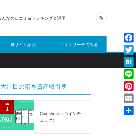
みんなの口コミ＆ランキング＆評価
当サイト紹介
コインサーチでみる
Face
Twitt
Hate
Line
大注目の暗号資産取引所
Pinte
Emai
1
Coincheck（コインチ
共
ェック）
有