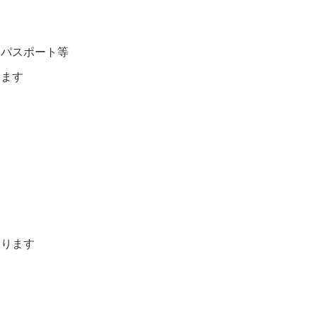
／パスポート等
います
なります