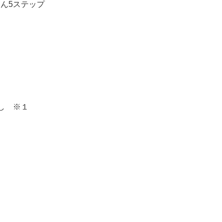
ん5ステップ
し ※１