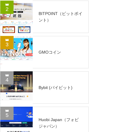
2
BITPOINT（ビットポイ
ント）
3
GMOコイン
4
Bybit (バイビット)
5
Huobi Japan（フォビ
ジャパン）